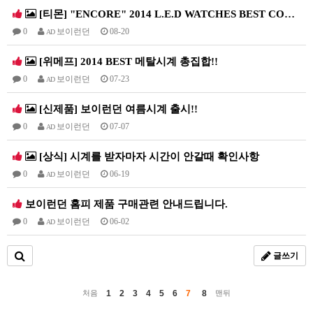
[티몬] "ENCORE" 2014 L.E.D WATCHES BEST COLLECTION.
0
보이런던
08-20
AD
[위메프] 2014 BEST 메탈시계 총집합!!
0
보이런던
07-23
AD
[신제품] 보이런던 여름시계 출시!!
0
보이런던
07-07
AD
[상식] 시계를 받자마자 시간이 안갈때 확인사항
0
보이런던
06-19
AD
보이런던 홈피 제품 구매관련 안내드립니다.
0
보이런던
06-02
AD
글쓰기
1
2
3
4
5
6
7
8
처음
맨뒤