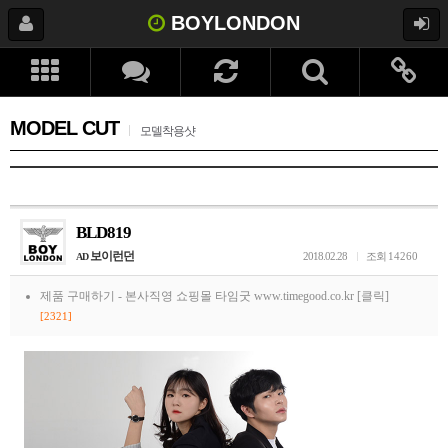
BOYLONDON
MODEL CUT
모델착용샷
BLD819
보이런던
2018.02.28
조회
14260
AD
제품 구매하기 -
본사직영 쇼핑몰 타임굿 www.timegood.co.kr [클릭]
[2321]