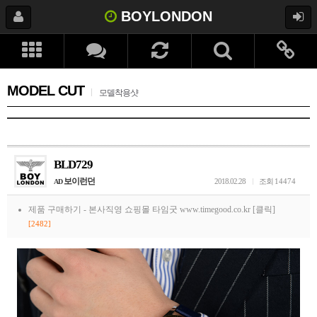
BOYLONDON
MODEL CUT
모델착용샷
BLD729
보이런던
2018.02.28
조회
14474
AD
제품 구매하기 -
본사직영 쇼핑몰 타임굿 www.timegood.co.kr [클릭]
[2482]