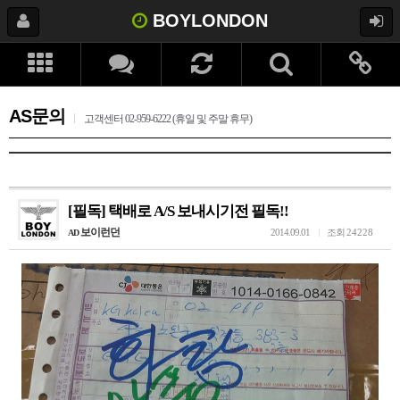
BOYLONDON
AS문의
고객센터 02-959-6222 (휴일 및 주말 휴무)
[필독] 택배로 A/S 보내시기전 필독!!
보이런던
2014.09.01
조회
24228
AD